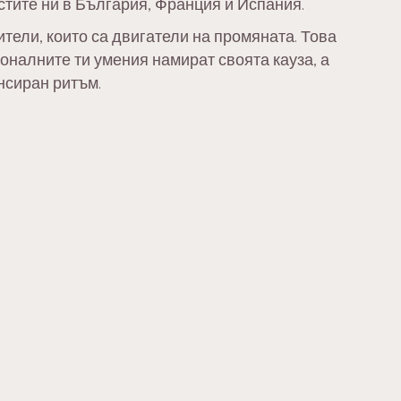
тите ни в България, Франция и Испания.
тели, които са двигатели на промяната.
Това
оналните ти умения намират своята кауза, а
нсиран ритъм.