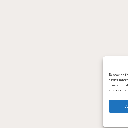
To provide t
device infor
browsing beh
adversely af
A