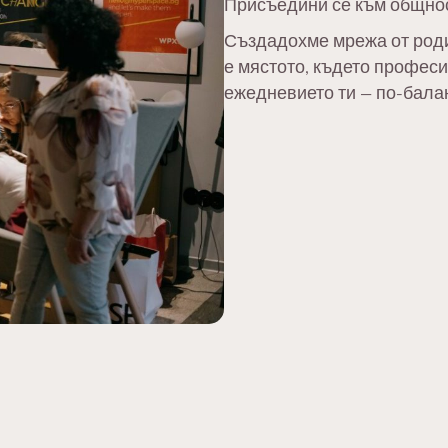
Присъедини се към общнос
Създадохме мрежа от роди
е мястото, където професи
ежедневието ти – по-бала